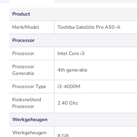
Product
Merk/Model
Toshiba Satellite Pro A50-A
Processor
Processor
Intel Core i3
Processor
4th generatie
Generatie
Processor Type
i3-4000M
Kloksnelheid
2.40 Ghz
Processor
Werkgeheugen
Werkgeheugen
8 GB