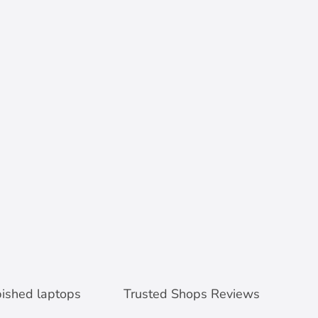
Garantie en Support
Office pakket
Accessoires
bished laptops
Trusted Shops Reviews