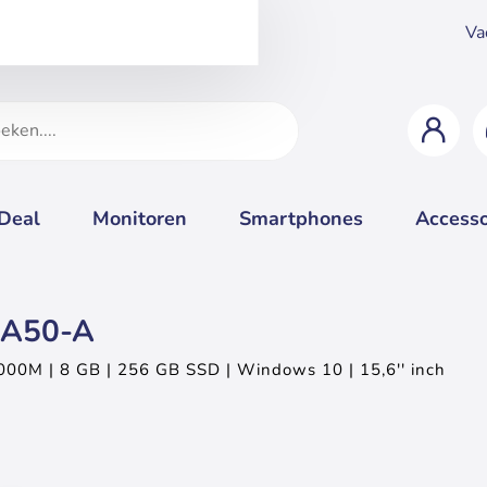
Va
 Deal
Monitoren
Smartphones
Accesso
o A50-A
4000M | 8 GB | 256 GB SSD | Windows 10 | 15,6'' inch
Goed
Voo
Geheugen upgrade
Uit