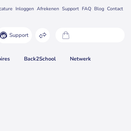
cature
Inloggen
Afrekenen
Support
FAQ
Blog
Contact
Support
0 product(en) - €0,00
ires
Back2School
Netwerk
rraad:
Op werkdagen
verkocht
voor 17:00
Intel Core i3 4000M