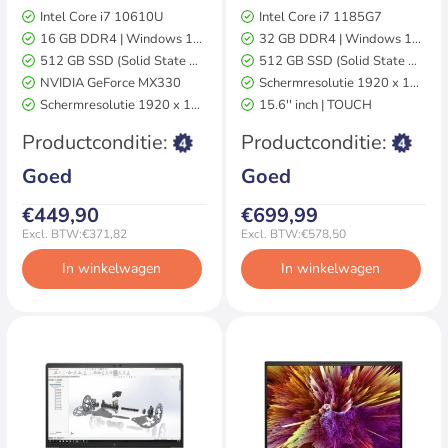
Intel Core i7 10610U
Intel Core i7 1185G7
16 GB DDR4 | Windows 11 Pro
32 GB DDR4 | Windows 11 Pro
512 GB SSD (Solid State Drive)
512 GB SSD (Solid State Drive)
NVIDIA GeForce MX330
Schermresolutie 1920 x 1080
Schermresolutie 1920 x 1080
15.6'' inch | TOUCH
2 jaar garantie
2 jaar garantie
Productconditie:
Productconditie:
Goed
Goed
€449,90
€699,99
Excl. BTW:€371,82
Excl. BTW:€578,50
In winkelwagen
In winkelwagen