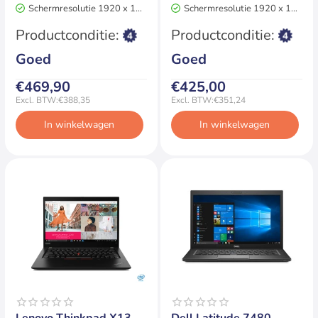
Schermresolutie 1920 x 1080
Schermresolutie 1920 x 1080
2 jaar garantie
2 jaar garantie
Productconditie:
Productconditie:
Goed
Goed
€469,90
€425,00
Excl. BTW:€388,35
Excl. BTW:€351,24
In winkelwagen
In winkelwagen
Op voorraad
Op voorraad
Lenovo Thinkpad X13
Dell Latitude 7480