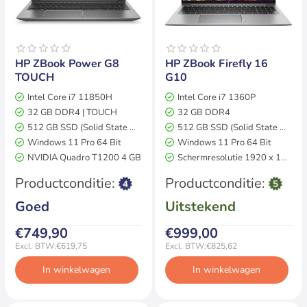
Op voorraad
Op voorraad
HP ZBook Power G8
HP ZBook Firefly 16
TOUCH
G10
Intel Core i7 11850H
Intel Core i7 1360P
32 GB DDR4 | TOUCH
32 GB DDR4
512 GB SSD (Solid State Drive)
512 GB SSD (Solid State Drive)
Windows 11 Pro 64 Bit
Windows 11 Pro 64 Bit
NVIDIA Quadro T1200 4 GB
Schermresolutie 1920 x 1200
Grafisch Pro
2 jaar garantie
2 jaar garantie
Productconditie:
Productconditie:
Goed
Uitstekend
€749,90
€999,00
Excl. BTW:€619,75
Excl. BTW:€825,62
In winkelwagen
In winkelwagen