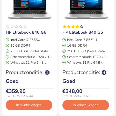
Op voorraad
Op voorraad
HP Elitebook 840 G6
HP Elitebook 840 G5
Intel Core i7 8665U
Intel Core i7 8550U
16 GB DDR4
16 GB DDR4
256 GB SSD (Solid State Disk)
256 GB SSD (Solid State Disk)
Schermresolutie 1920 x 1080
Schermresolutie 1920 x 1080
Windows 11 Pro 64 Bit
Windows 11 Pro 64 Bit
2 jaar garantie
2 jaar garantie
Productconditie:
Productconditie:
Goed
Goed
€359,90
€348,00
Excl. BTW:€297,44
Excl. BTW:€287,60
In winkelwagen
In winkelwagen