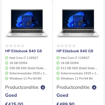
Op voorraad
Op voorraad
HP Elitebook 840 G8
HP Elitebook 840 G8
Intel Core i7 1165G7
Intel Core i7 1165G7
16 GB DDR4
16 GB DDR4
256 GB SSD (Solid State Disk)
512 GB SSD (Solid State Disk)
Schermresolutie 1920 x 1080
Schermresolutie 1920 x 1080
Windows 11 Pro 64 Bit
Windows 11 Pro 64 Bit
2 jaar garantie
2 jaar garantie
Productconditie:
Productconditie:
Goed
Goed
€425,00
€489,90