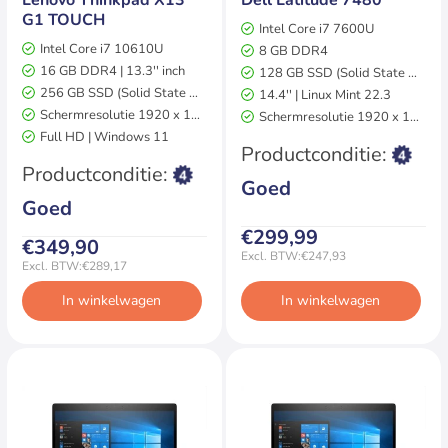
G1 TOUCH
Intel Core i7 7600U
Intel Core i7 10610U
8 GB DDR4
16 GB DDR4 | 13.3'' inch
128 GB SSD (Solid State Drive)
256 GB SSD (Solid State Drive)
14.4'' | Linux Mint 22.3
Schermresolutie 1920 x 1080
Schermresolutie 1920 x 1080
Full HD | Windows 11
2 jaar garantie
2 jaar garantie
Productconditie:
Productconditie:
Goed
Goed
€299,99
€349,90
Excl. BTW:€247,93
Excl. BTW:€289,17
In winkelwagen
In winkelwagen