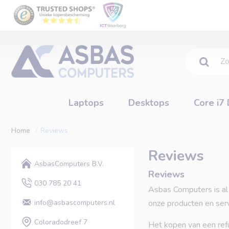
Zoeken....
Laptops
Desktops
Core i7
Reviews
home
Reviews
AsbasComputers B.V.
Reviews
030 785 20 41
Asbas Computers is al
info@asbascomputers.nl
onze producten en servi
Coloradodreef 7
Het kopen van een ref