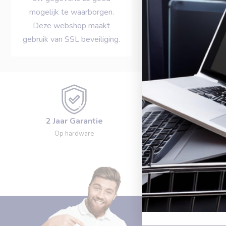
mogelijk te waarborgen.
Deze webshop maakt
gebruik van SSL beveiliging.
2 Jaar Garantie
Op werkdagen voo
Op hardware
besteld?
Zelfde dag verz