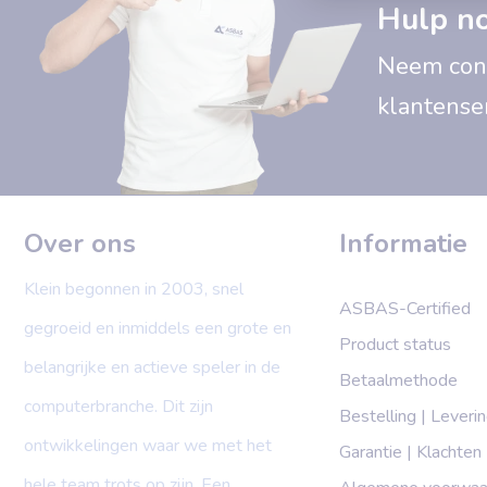
Hulp n
Neem cont
klantense
Over ons
Informatie
Klein begonnen in 2003, snel
ASBAS-Certified
gegroeid en inmiddels een grote en
Product status
belangrijke en actieve speler in de
Betaalmethode
computerbranche. Dit zijn
Bestelling | Leveri
ontwikkelingen waar we met het
Garantie | Klachten
hele team trots op zijn. Een