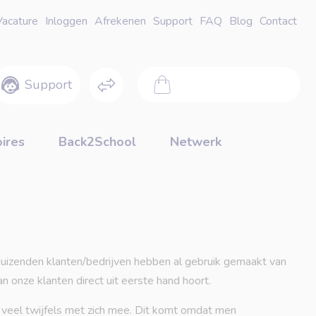
Vacature
Inloggen
Afrekenen
Support
FAQ
Blog
Contact
Support
0 product(en) - €0,00
ires
Back2School
Netwerk
 duizenden klanten/bedrijven hebben al gebruik gemaakt van
n onze klanten direct uit eerste hand hoort.
 veel twijfels met zich mee. Dit komt omdat men