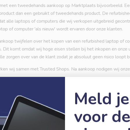
kt met een tweedehands aankoop op Marktplaats bijvoorbeeld. Ee
product dan een gebruikt of tweedehands product. De refurbished
n dat alle laptops of computers die wij verkopen uitgebreid gecon
ptop of computer 'als nieuw' wordt ervaren door onze klanten.
ankoop twijfelen over het kopen van een refurbished laptop of c
it komt omdat wij hoge eisen stellen bij het inkopen en onze ui
le zorgen over van de klant zodat je absoluut geen risico loopt b
ken wij samen met Trusted Shops. Na aankoop nodigen wij onze k
s van échte klanten
Meld je
hte reviews van klanten die een aankoop heeft gedaan bij ons. D
rag van € 2.500 euro!
voor d