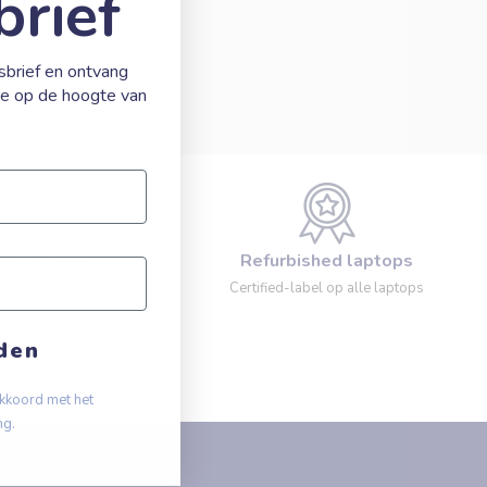
brief
wsbrief en ontvang
 je op de hoogte van
etourneren
Refurbished laptops
 niet goed, geld terug
Certified-label op alle laptops
den
akkoord met het
ng.