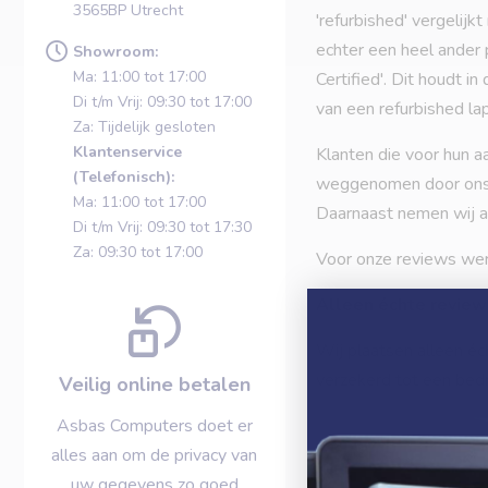
3565BP Utrecht
'refurbished' vergelij
echter een heel ander 
Showroom:
Ma: 11:00 tot 17:00
Certified'. Dit houdt i
Di t/m Vrij: 09:30 tot 17:00
van een refurbished la
Za: Tijdelijk gesloten
Klantenservice
Klanten die voor hun a
(Telefonisch):
weggenomen door ons. D
Ma: 11:00 tot 17:00
Daarnaast nemen wij al
Di t/m Vrij: 09:30 tot 17:30
Za: 09:30 tot 17:00
Voor onze reviews wer
Alleen échte review
Wij plaatsen alleen éc
verzekerd tot een bed
Veilig online betalen
Asbas Computers doet er
alles aan om de privacy van
uw gegevens zo goed