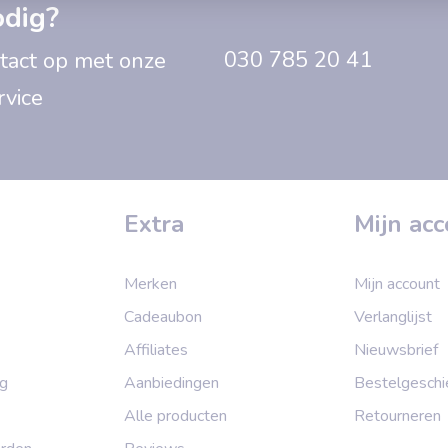
odig?
030 785 20 41
act op met onze
rvice
Extra
Mijn ac
Merken
Mijn account
Cadeaubon
Verlanglijst
Affiliates
Nieuwsbrief
ng
Aanbiedingen
Bestelgeschi
Alle producten
Retourneren