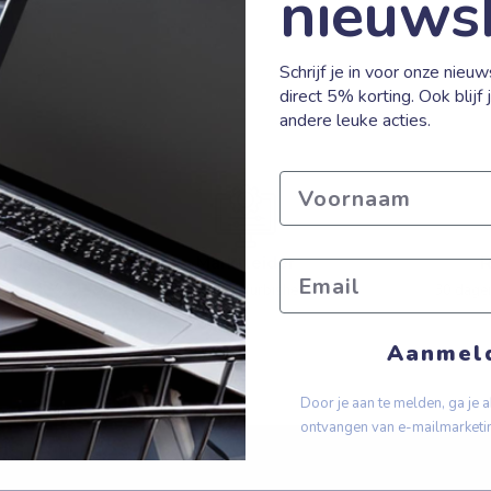
nieuws
Schrijf je in voor onze nieu
direct 5% korting. Ook blijf
andere leuke acties.
Voornaam
r 17:00u
Marktleider
R
Email
Nr 1 in Refurbished
30 dagen
onden
Aanmel
Door je aan te melden, ga je 
ontvangen van e-mailmarketi