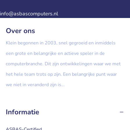
info@asbascomputers.nl
Over ons
Klein begonnen in 2003, snel gegroeid en inmiddels
een grote en belangrijke en actieve speler in de
computerbranche. Dit zijn ontwikkelingen waar we met
het hele team trots op zijn. Een belangrijke punt waar
we niet in veranderd zijn is...
» Lees meer...
Informatie
ASBAS-Certified