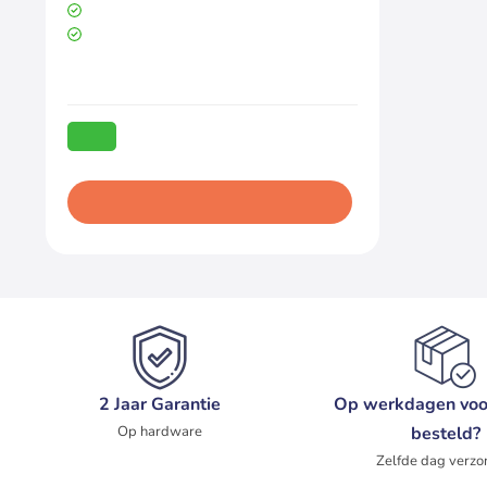
1920 x 1080
VGA, HDMI, Displayport, Speakers
Productconditie:
Gebruikt
€75,00
Excl. BTW:
-35%
€61,98
€115,00
In winkelwagen
2 Jaar Garantie
Op werkdagen voo
Op hardware
besteld?
Zelfde dag verzo