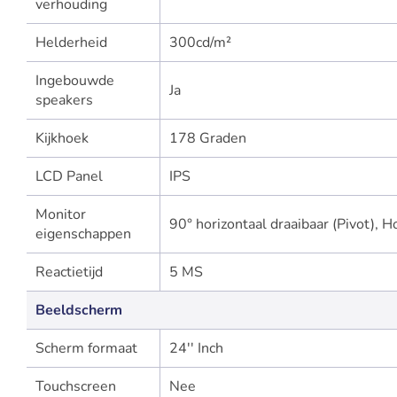
verhouding
Helderheid
300cd/m²
Ingebouwde
Ja
speakers
Kijkhoek
178 Graden
LCD Panel
IPS
Monitor
90° horizontaal draaibaar (Pivot), 
eigenschappen
Reactietijd
5 MS
Beeldscherm
Scherm formaat
24'' Inch
Touchscreen
Nee