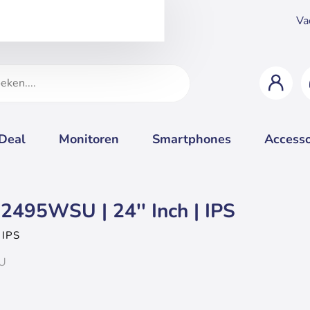
Va
 Deal
Monitoren
Smartphones
Accesso
2495WSU | 24'' Inch | IPS
 IPS
Voorraa
Accessoires
Uitverk