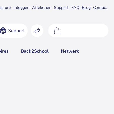
cature
Inloggen
Afrekenen
Support
FAQ
Blog
Contact
Support
0 product(en) - €0,00
ires
Back2School
Netwerk
d:
Op werkdagen
ocht
voor 17:00
24'' Inch Breedbeeld scherm