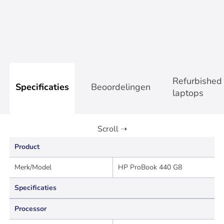
Op werkdagen voor 17:00 besteld, zelfde dag verzonden
In winkelwagen
Refurbished
Specificaties
Beoordelingen
laptops
Product
Merk/Model
HP ProBook 440 G8
Specificaties
Processor