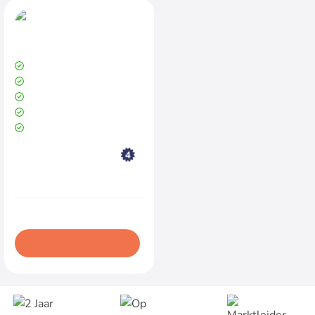
Uitverkocht
HP Elitebook 830 G6
Intel Core i5 8365U
8 GB DDR4
256 GB SSD (Solid State Disk)
Schermresolutie 1920 x 1080
Windows 11 Pro 64 Bit
Productconditie:
Goed
€225,00
Excl. BTW:€185,95
In winkelwagen