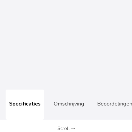
Office pakket
Accessoires
Op werkdagen voor 17:00 besteld, zelfde dag verzonden
Specificaties
Omschrijving
Beoordelinge