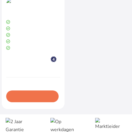
Uitverkocht
HP Elitebook 745 G3
AMD A10-8700B (QuadCore)
8 GB DDR3 | Windows 10
256 GB SSD (Solid State Drive)
AMD Radeon R5 1 GB
Schermresolutie 1366 x 768
Productconditie:
Goed
€267,00
Excl. BTW:€220,66
In winkelwagen