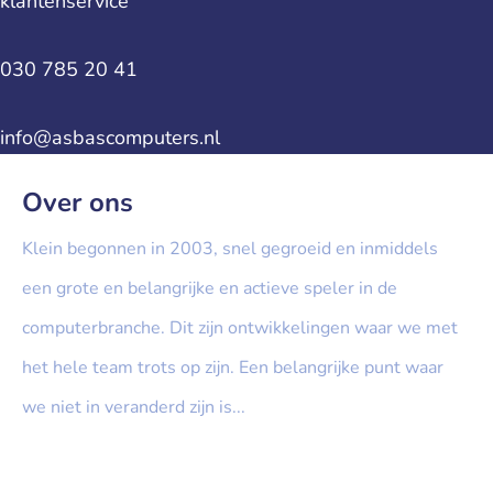
klantenservice
030 785 20 41
info@asbascomputers.nl
Over ons
Klein begonnen in 2003, snel gegroeid en inmiddels
een grote en belangrijke en actieve speler in de
computerbranche. Dit zijn ontwikkelingen waar we met
het hele team trots op zijn. Een belangrijke punt waar
we niet in veranderd zijn is...
» Lees meer...