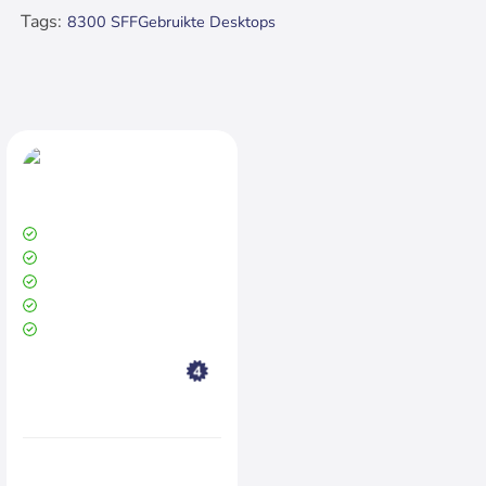
Tags:
8300 SFF
Gebruikte Desktops
Recent bekeken..
Uitverkocht
HP Elite 8300 SFF
Intel Core i5 3.20 Ghz (3e generatie)
8 GB DDR3
500 GB HDD
Intel HD Graphics 4000
Windows 10 Pro 64 Bit
Productconditie:
Goed
€189,99
Excl. BTW:€157,02