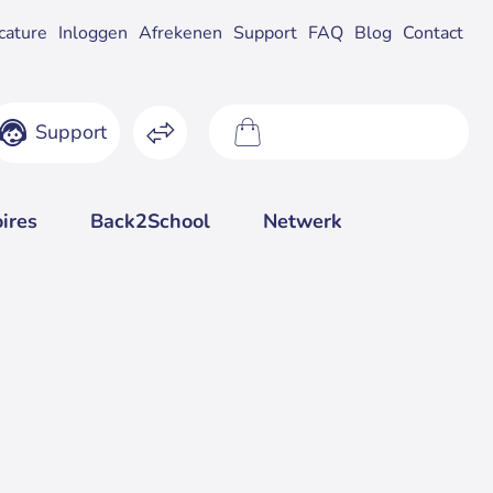
cature
Inloggen
Afrekenen
Support
FAQ
Blog
Contact
Support
0 product(en) - €0,00
ires
Back2School
Netwerk
orraad:
Op
- 3
werkdagen
Intel Core i7 9700