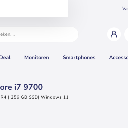
Va
 Deal
Monitoren
Smartphones
Accesso
Core i7 9700
 DDR4 | 256 GB SSD| Windows 11
Vo
Geheugen upgrade
Goed
2 