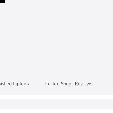
Office pakket
Accessoires
bished laptops
Trusted Shops Reviews