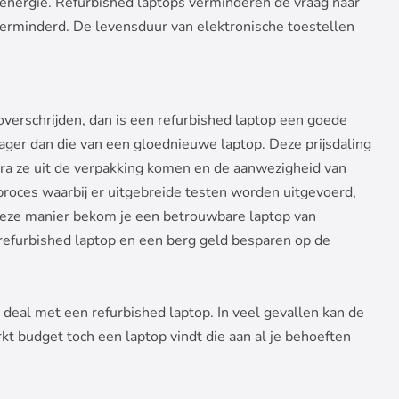
energie. Refurbished laptops verminderen de vraag naar
verminderd. De levensduur van elektronische toestellen
overschrijden, dan is een refurbished laptop een goede
k lager dan die van een gloednieuwe laptop. Deze prijsdaling
odra ze uit de verpakking komen en de aanwezigheid van
proces waarbij er uitgebreide testen worden uitgevoerd,
deze manier bekom je een betrouwbare laptop van
 refurbished laptop en een berg geld besparen op de
 deal met een refurbished laptop. In veel gevallen kan de
t budget toch een laptop vindt die aan al je behoeften