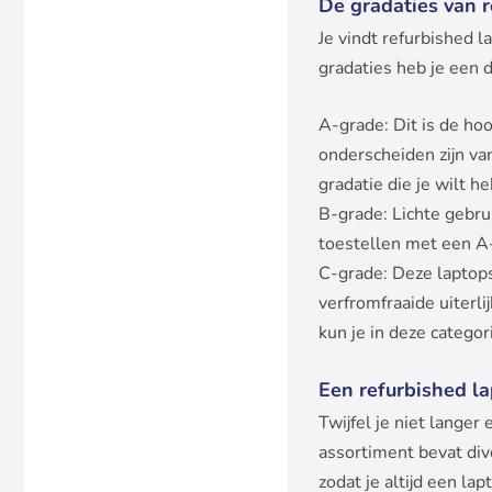
De gradaties van r
Je vindt refurbished l
gradaties heb je een 
A-grade: Dit is de ho
onderscheiden zijn van
gradatie die je wilt h
B-grade: Lichte gebrui
toestellen met een A-g
C-grade: Deze laptops
verfromfraaide uiterli
kun je in deze catego
Een refurbished l
Twijfel je niet lange
assortiment bevat div
zodat je altijd een lapt