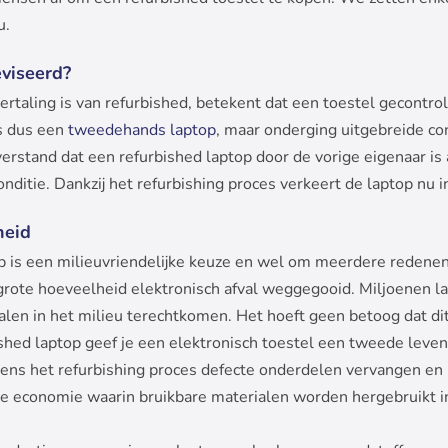
u.
viseerd?
rtaling is van refurbished, betekent dat een toestel gecontrol
s dus een
tweedehands laptop
, maar onderging uitgebreide co
verstand dat een refurbished laptop door de vorige eigenaar i
nditie. Dankzij het refurbishing proces verkeert de laptop nu i
heid
p is een milieuvriendelijke keuze en wel om meerdere redenen
 grote hoeveelheid elektronisch afval weggegooid. Miljoenen
talen in het milieu terechtkomen. Het hoeft geen betoog dat di
ished laptop geef je een elektronisch toestel een tweede leven
dens het refurbishing proces defecte onderdelen vervangen en
ire economie waarin bruikbare materialen worden hergebruikt 