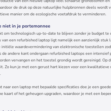
oductie van een nieuwe laptop veel schaarse grondstoffen en 
ardoor de druk op deze natuurlijke hulpbronnen deels wordt 
ctieve manier om de ecologische voetafdruk te verminderen.
e niet in je portemonnee
kt om technologisch up-to-date te blijven zonder je budget te 
js van een refurbished laptop ligt namelijk een aanzienlijk stu
de initiële waardevermindering van elektronische toestellen z
 de andere kant ondergaan refurbished laptops een intensief 
orden vervangen en het toestel grondig wordt gereinigd. Op 
t. Zo kun je met een gerust hart kiezen voor een kwalitatieve
.
nt naar een laptop met bepaalde specificaties doe je een goede
che kaart of het geheugen upgraden, waardoor je met een beperk