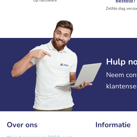
Op hardware
besteld?
Zelfde dag verzo
Hulp no
Neem cont
klantense
Over ons
Informatie