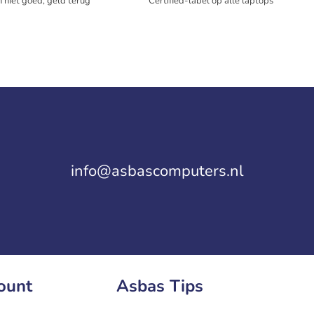
 niet goed, geld terug
Certified-label op alle laptops
info@asbascomputers.nl
ount
Asbas Tips