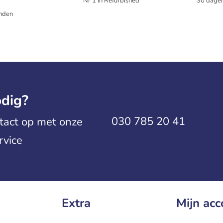
Nr 1 in Refurbished
30 dagen
nden
dig?
030 785 20 41
act op met onze
rvice
Extra
Mijn acc