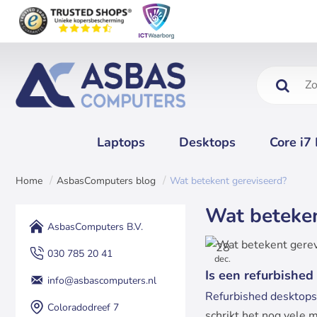
Zoeken....
Laptops
Desktops
Core i7
AsbasComputers blog
Wat betekent gereviseerd?
home
Wat beteken
AsbasComputers B.V.
28
030 785 20 41
dec.
Is een refurbished 
info@asbascomputers.nl
Refurbished desktops
Coloradodreef 7
schrikt het nog vele 