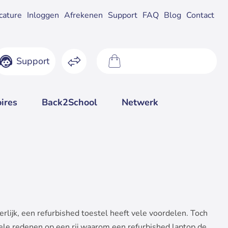
cature
Inloggen
Afrekenen
Support
FAQ
Blog
Contact
Support
0 product(en) - €0,00
ires
Back2School
Netwerk
erlijk, een refurbished toestel heeft vele voordelen. Toch
ele redenen op een rij waarom een refurbished laptop de