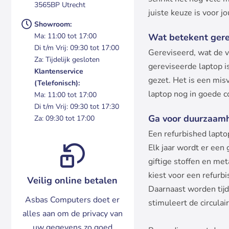
3565BP Utrecht
juiste keuze is voor jo
Showroom:
Wat betekent gere
Ma: 11:00 tot 17:00
Di t/m Vrij: 09:30 tot 17:00
Gereviseerd, wat de ve
Za: Tijdelijk gesloten
gereviseerde laptop i
Klantenservice
gezet. Het is een mis
(Telefonisch):
laptop nog in goede co
Ma: 11:00 tot 17:00
Di t/m Vrij: 09:30 tot 17:30
Ga voor duurzaam
Za: 09:30 tot 17:00
Een refurbished lapto
Elk jaar wordt er een
giftige stoffen en me
kiest voor een refurb
Veilig online betalen
Daarnaast worden tij
Asbas Computers doet er
stimuleert de circula
alles aan om de privacy van
uw gegevens zo goed