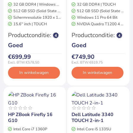
32 GB DDR4 | Windows 11 Pro
32 GB DDR4 | TOUCH
512 GB SSD (Solid State Drive)
512 GB SSD (Solid State Drive)
Schermresolutie 1920 x 1080
Windows 11 Pro 64 Bit
15.6'' inch | TOUCH
NVIDIA Quadro T1200 4 GB
Productconditie:
Productconditie:
Goed
Goed
€699,99
€749,90
Excl. BTW:€578,50
Excl. BTW:€619,75
In winkelwagen
In winkelwagen
Op voorraad
Op voorraad
HP ZBook Firefly 16
Dell Latitude 3340
2 jaar garantie
2 jaar garantie
G10
TOUCH 2-in-1
Intel Core i7 1360P
Intel Core i5 1335U