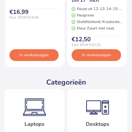
t/m 17'' Inch
Keuze uit 12-13-14-15-17 inch sleeve
€16,99
Neoprene
Excl. BTW:€14,04
Stofafstotend, Krasbestendig
2 jaar garantie
Kleur Zwart met rood.
€12,50
Excl. BTW:€10,33
In winkelwagen
In winkelwagen
Categorieën
Laptops
Desktops