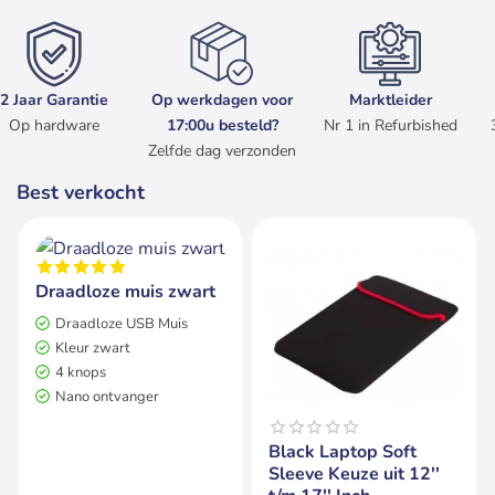
2 Jaar Garantie
Op werkdagen voor
Marktleider
Op hardware
17:00u besteld?
Nr 1 in Refurbished
Zelfde dag verzonden
Best verkocht
2 jaar garantie
Op voorraad
Draadloze muis zwart
Draadloze USB Muis
Kleur zwart
4 knops
Nano ontvanger
Op voorraad
Black Laptop Soft
Sleeve Keuze uit 12''