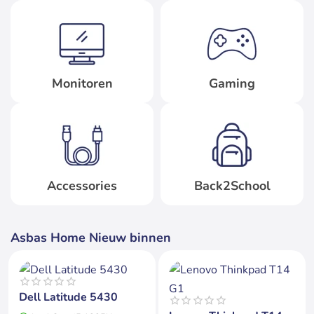
Monitoren
Gaming
Accessories
Back2School
Asbas Home Nieuw binnen
2 jaar garantie
Op voorraad
Dell Latitude 5430
Op voorraad