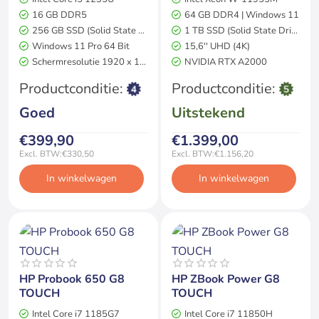
16 GB DDR5
64 GB DDR4 | Windows 11
256 GB SSD (Solid State Drive)
1 TB SSD (Solid State Drive)
Windows 11 Pro 64 Bit
15,6'' UHD (4K)
Schermresolutie 1920 x 1080
NVIDIA RTX A2000
Productconditie:
Productconditie:
Goed
Uitstekend
€399,90
€1.399,00
Excl. BTW:€330,50
Excl. BTW:€1.156,20
In winkelwagen
In winkelwagen
Op voorraad
Op voorraad
HP Probook 650 G8
HP ZBook Power G8
2 jaar garantie
Grafisch Pro
2 jaar garantie
TOUCH
TOUCH
Intel Core i7 1185G7
Intel Core i7 11850H