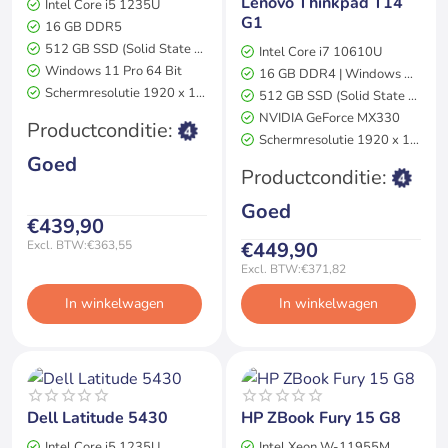
Lenovo Thinkpad T14
Intel Core i5 1235U
2 jaar garantie
G1
16 GB DDR5
512 GB SSD (Solid State Drive)
Intel Core i7 10610U
Windows 11 Pro 64 Bit
16 GB DDR4 | Windows 11 Pro
Schermresolutie 1920 x 1080
512 GB SSD (Solid State Drive)
NVIDIA GeForce MX330
Productconditie:
Schermresolutie 1920 x 1080
Goed
Productconditie:
Goed
€439,90
€449,90
Excl. BTW:€363,55
Excl. BTW:€371,82
In winkelwagen
In winkelwagen
2 jaar garantie
Grafisch Pro
2 jaar garantie
Op voorraad
Uitverkocht
Dell Latitude 5430
HP ZBook Fury 15 G8
Intel Core i5 1235U
Intel Xeon W-11955M