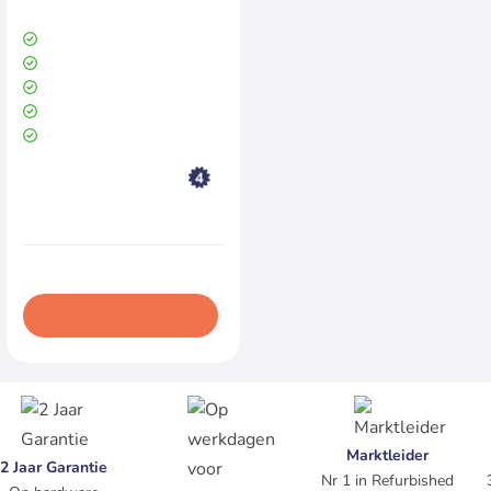
TOUCH 2-in-1
Intel Core i7 10610U
16 GB DDR4 | Windows 11
256 GB SSD (Solid State Drive)
14.4'' inch TOUCH 2-in-1
Schermresolutie 1920 x 1080
Productconditie:
Goed
€539,00
Excl. BTW:€445,45
In winkelwagen
Marktleider
2 Jaar Garantie
Nr 1 in Refurbished