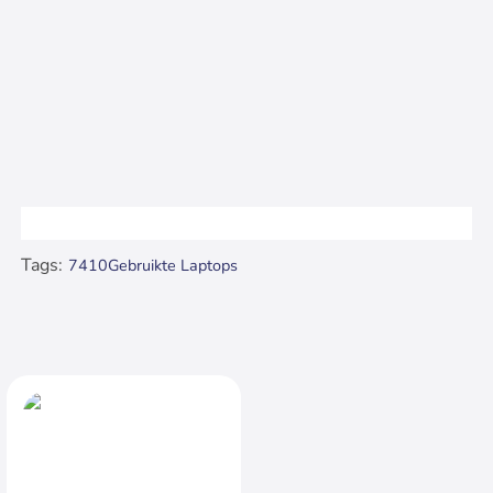
Tags:
7410
Gebruikte Laptops
Recent bekeken..
Uitverkocht
Dell Latitude 7410