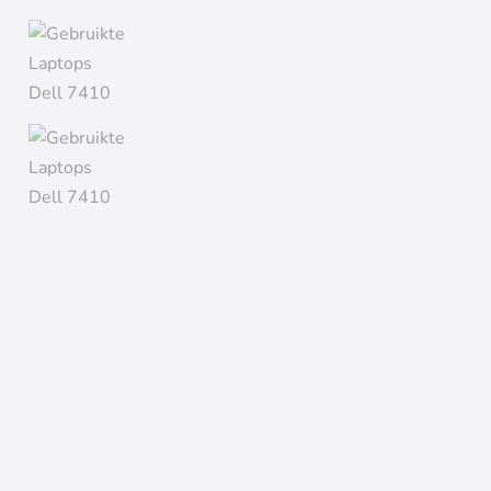
Goed
Voorraad:
Uitverkocht
Intel Core i7 10610U
16 GB DDR4 | Windows 11