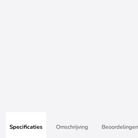
Garantie en Support
Office pakket
Accessoires
Op werkdagen voor 17:00 besteld, zelfde dag verzonden
Specificaties
Omschrijving
Beoordelinge